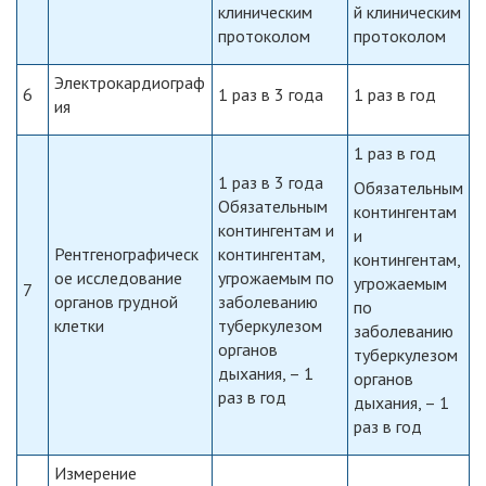
клиническим
й клиническим
протоколом
протоколом
Электрокардиограф
6
1 раз в 3 года
1 раз в год
ия
1 раз в год
1 раз в 3 года
Обязательным
Обязательным
контингентам
контингентам и
и
Рентгенографическ
контингентам,
контингентам,
ое исследование
угрожаемым по
угрожаемым
7
органов грудной
заболеванию
по
клетки
туберкулезом
заболеванию
органов
туберкулезом
дыхания, – 1
органов
раз в год
дыхания, – 1
раз в год
Измерение