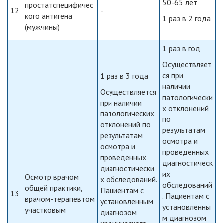
50-65 лет
простатспецифичес
12
-
кого антигена
1 раз в 2 года
(мужчины)
1 раз в год
Осуществляет
ся при
1 раз в 3 года
наличии
Осуществляется
патологически
при наличии
х отклонений
патологических
по
отклонений по
результатам
результатам
осмотра и
осмотра и
проведенных
проведенных
диагностическ
диагностически
их
Осмотр врачом
х обследований.
обследований
общей практики,
Пациентам с
13
. Пациентам с
врачом-терапевтом
установленным
установленны
участковым
диагнозом
м диагнозом