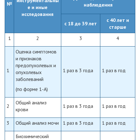
инструментальны
№
наблюдения
е и иные
исследования
с 40 лет и
с 18 до 39 лет
старше
1
2
3
4
Оценка симптомов
и признаков
предопухолевых и
1
1 раз в 3 года
1 раз в год
опухолевых
заболеваний
(по форме 1-А)
Общий анализ
2
1 раз в 3 года
1 раз в год
крови
3
Общий анализ мочи
1 раз в 3 года
1 раз в год
Биохимический