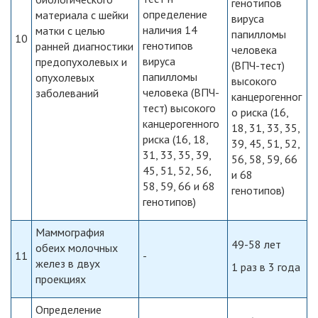
генотипов
определение
материала с шейки
вируса
наличия 14
матки с целью
папилломы
10
генотипов
ранней диагностики
человека
вируса
предопухолевых и
(ВПЧ-тест)
папилломы
опухолевых
высокого
человека (ВПЧ-
заболеваний
канцерогенног
тест) высокого
о риска (16,
канцерогенного
18, 31, 33, 35,
риска (16, 18,
39, 45, 51, 52,
31, 33, 35, 39,
56, 58, 59, 66
45, 51, 52, 56,
и 68
58, 59, 66 и 68
генотипов)
генотипов)
Маммография
49-58 лет
обеих молочных
11
-
желез в двух
1 раз в 3 года
проекциях
Определение