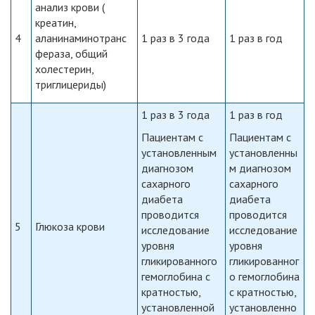
анализ крови (
креатин,
4
аланинаминотранс
1 раз в 3 года
1 раз в год
фераза, общий
холестерин,
триглицериды)
1 раз в 3 года
1 раз в год
Пациентам с
Пациентам с
установленным
установленны
диагнозом
м диагнозом
сахарного
сахарного
диабета
диабета
проводится
проводится
5
Глюкоза крови
исследование
исследование
уровня
уровня
гликированного
гликированног
гемоглобина с
о гемоглобина
кратностью,
с кратностью,
установленной
установленно