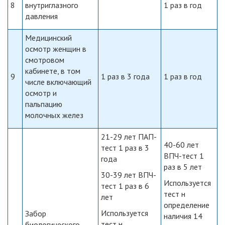
8
внутриглазного
1 раз в год
давления
Медицинский
осмотр женщин в
смотровом
кабинете, в том
9
1 раз в 3 года
1 раз в год
числе включающий
осмотр и
пальпацию
молочных желез
21-29 лет ПАП-
40-60 лет
тест 1 раз в 3
ВПЧ-тест 1
года
раз в 5 лет
30-39 лет ВПЧ-
Используется
тест 1 раз в 6
тест н
лет
определение
Используется
Забор
наличия 14
тест н
биологического