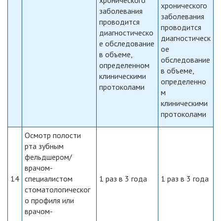
хронического
хронического
заболевания
заболевания
проводится
проводится
диагностическо
диагностическ
е обследование
ое
в объеме,
обследование
определенном
в объеме,
клиническими
определенно
протоколами
м
клиническими
протоколами
Осмотр полости
рта зубным
фельдшером/
врачом-
14
специалистом
1 раз в 3 года
1 раз в 3 года
стоматологическог
о профиля или
врачом-