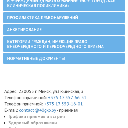
В УЧРЕЖДЕНИИ ЗДРАВООХРАНЕНИЯ «40-Я ГОРОДСКАЯ
КЛИНИЧЕСКАЯ ПОЛИКЛИНИКА»
ПРОФИЛАКТИКА ПРАВОНАРУШЕНИЙ
АНКЕТИРОВАНИЕ
КАТЕГОРИИ ГРАЖДАН, ИМЕЮЩИЕ ПРАВО
ВНЕОЧЕРЕДНОГО И ПЕРВООЧЕРЕДНОГО ПРИЕМА
НОРМАТИВНЫЕ ДОКУМЕНТЫ
Адрес: 220055 г. Минск, ул.Люцинская, 3
Телефон справочной:
+375 17 357-66-51
Телефон приёмной:
+375 17 359-16-01
E-mail:
contact@40gkp.by
- приемная
Графики приемов и встреч
Здоровый образ жизни