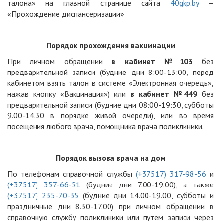
талона» на главной странице сайта
40gkp.by
–
«Прохождение диспансеризации»
Порядок прохождения вакцинации
При личном обращении
в кабинет №103
без
предварительной записи (будние дни 8:00-13:00, перед
кабинетом взять талон в системе «Электронная очередь»,
нажав кнопку «Вакцинация») или
в кабинет №449
без
предварительной записи (будние дни 08:00-19:30, субботы
9.00-14.30 в порядке живой очереди), или во время
посещения любого врача, помощника врача поликлиники.
Порядок вызова врача на дом
По телефонам справочной службы
(+37517) 317-98-56
и
(+37517) 357-66-51
(будние дни 7.00-19.00), а также
(+37517) 235-70-35
(будние дни 14.00-19.00, субботы и
праздничные дни 8.30-17.00) при личном обращении в
справочную службу поликлиники или путем записи через