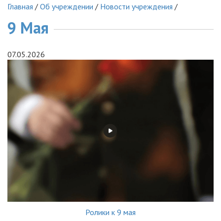
Главная
/
Об учреждении
/
Новости учреждения
/
9 Мая
07.05.2026
Ролики к 9 мая